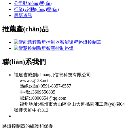
公司動(dòng)態(tài)
行業(yè)動(dòng)態(tài)
最新資訊
推薦產(chǎn)品
智能遠程路燈控制器
智慧控制路燈
聯(lián)系我們
福建省威創(chuàng )信息科技有限公司
www.sg128.net
熱線(xiàn):0591-8357-6557
手機:13609550835
郵箱:10800654@qq.com
福州地址:福州市倉山區金山大道橘園洲工業(yè)園64
號樓天虹中心313
路燈控制器的維護和保養