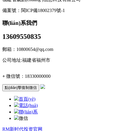
備案號：
閩ICP備18002379號-1
聯(lián)系我們
13609550835
郵箱：10800654@qq.com
公司地址:福建省福州市
+
微信號：
18330000000
點(diǎn)擊復制微信
首頁(yè)
電話(huà)
聯(lián)系
微信
RM新时代投资官网