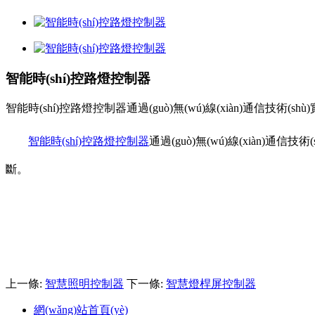
智能時(shí)控路燈控制器
智能時(shí)控路燈控制器通過(guò)無(wú)線(xiàn)通信技術(shù)實
智能時(shí)控路燈控制器
通過(guò)無(wú)線(xiàn)通信技
斷。
上一條:
智慧照明控制器
下一條:
智慧燈桿屏控制器
網(wǎng)站首頁(yè)