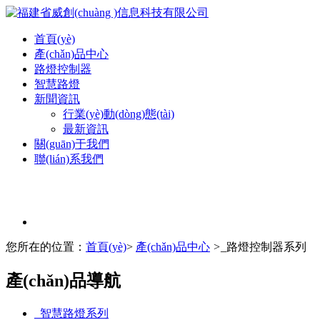
首頁(yè)
產(chǎn)品中心
路燈控制器
智慧路燈
新聞資訊
行業(yè)動(dòng)態(tài)
最新資訊
關(guān)于我們
聯(lián)系我們
您所在的位置：
首頁(yè)
>
產(chǎn)品中心
>
_路燈控制器系列
產(chǎn)品導航
_智慧路燈系列