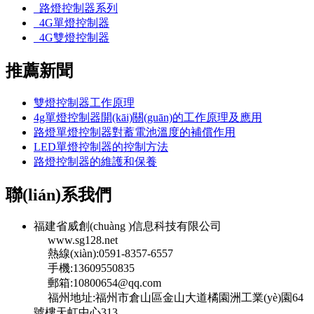
_路燈控制器系列
_4G單燈控制器
_4G雙燈控制器
推薦新聞
雙燈控制器工作原理
4g單燈控制器開(kāi)關(guān)的工作原理及應用
路燈單燈控制器對蓄電池溫度的補償作用
LED單燈控制器的控制方法
路燈控制器的維護和保養
聯(lián)系我們
福建省威創(chuàng )信息科技有限公司
www.sg128.net
熱線(xiàn):0591-8357-6557
手機:13609550835
郵箱:10800654@qq.com
福州地址:福州市倉山區金山大道橘園洲工業(yè)園64
號樓天虹中心313