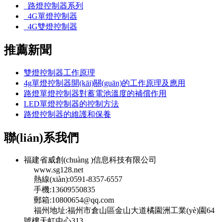
_路燈控制器系列
_4G單燈控制器
_4G雙燈控制器
推薦新聞
雙燈控制器工作原理
4g單燈控制器開(kāi)關(guān)的工作原理及應用
路燈單燈控制器對蓄電池溫度的補償作用
LED單燈控制器的控制方法
路燈控制器的維護和保養
聯(lián)系我們
福建省威創(chuàng )信息科技有限公司
www.sg128.net
熱線(xiàn):0591-8357-6557
手機:13609550835
郵箱:10800654@qq.com
福州地址:福州市倉山區金山大道橘園洲工業(yè)園64
號樓天虹中心313