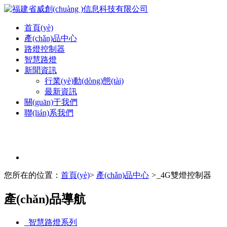
首頁(yè)
產(chǎn)品中心
路燈控制器
智慧路燈
新聞資訊
行業(yè)動(dòng)態(tài)
最新資訊
關(guān)于我們
聯(lián)系我們
您所在的位置：
首頁(yè)
>
產(chǎn)品中心
>
_4G雙燈控制器
產(chǎn)品導航
_智慧路燈系列