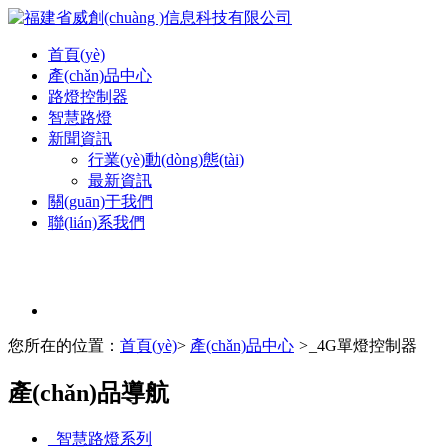
首頁(yè)
產(chǎn)品中心
路燈控制器
智慧路燈
新聞資訊
行業(yè)動(dòng)態(tài)
最新資訊
關(guān)于我們
聯(lián)系我們
您所在的位置：
首頁(yè)
>
產(chǎn)品中心
>
_4G單燈控制器
產(chǎn)品導航
_智慧路燈系列